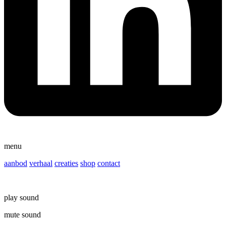
menu
aanbod
verhaal
creaties
shop
contact
play sound
mute sound