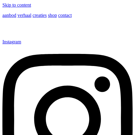
Skip to content
aanbod
verhaal
creaties
shop
contact
Instagram